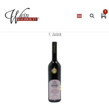
0
Navigatio
START
Zurück
THEMEN
VINOTHEK
LEISTUNGEN
IMPRESSUM