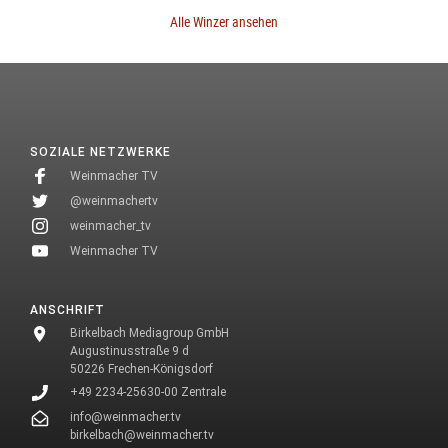
Alle Winzer ansehen
SOZIALE NETZWERKE
Weinmacher TV
@weinmachertv
weinmacher_tv
Weinmacher TV
ANSCHRIFT
Birkelbach Mediagroup GmbH
Augustinusstraße 9 d
50226 Frechen-Königsdorf
+49 2234-25630-00 Zentrale
info@weinmacher.tv
birkelbach@weinmacher.tv