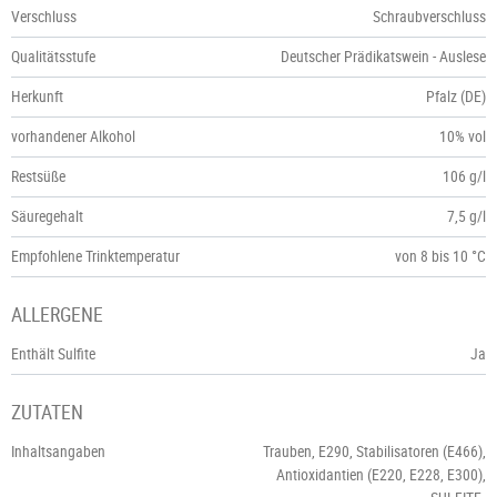
Verschluss
Schraubverschluss
Qualitätsstufe
Deutscher Prädikatswein - Auslese
Herkunft
Pfalz (DE)
vorhandener Alkohol
10% vol
Restsüße
106 g/l
Säuregehalt
7,5 g/l
Empfohlene Trinktemperatur
von 8 bis 10 °C
ALLERGENE
Enthält Sulfite
Ja
ZUTATEN
Inhaltsangaben
Trauben, E290, Stabilisatoren (E466),
Antioxidantien (E220, E228, E300),