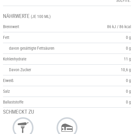
SULFITE.
NÄHRWERTE
(JE 100 ML)
Brennwert
86 kJ / 86 kcal
Fett
0 g
davon gesättigte Fettsäuren
0 g
Kohlenhydrate
11 g
Davon Zucker
10,6 g
Eiweiß
0 g
Salz
0 g
Ballaststoffe
0 g
SCHMECKT ZU