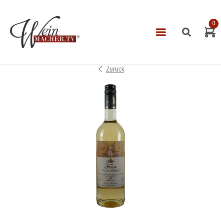
0
Navigatio
START
Zurück
THEMEN
VINOTHEK
LEISTUNGEN
IMPRESSUM