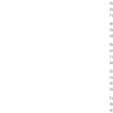
A
zu
F
We
V
ü
D
u
Fa
e
S
zu
di
D
F
d
er