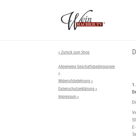
D
« Zurück zum Shop
Allgemeine Geschäftsbedingungen
»
Widerrufsbelehrung »
1
Datenschutzerklärung »
D
Impressum »
Di
V
S
E
T