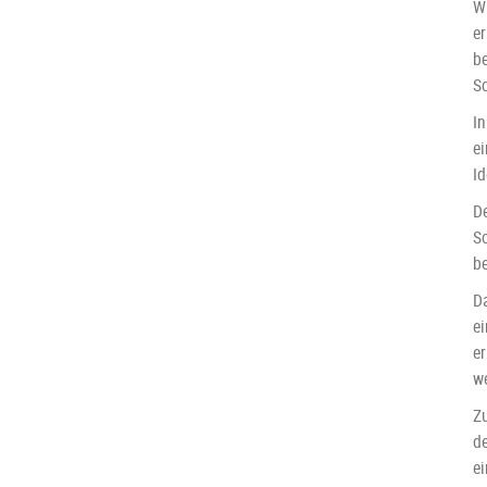
Wi
er
b
S
I
e
Id
D
S
b
Da
e
e
w
Z
de
e