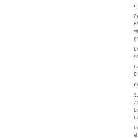
c
Be
F
w
ge
D
Gr
D
E
d
S
A
Di
D
D
e