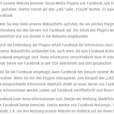
uf unserer Website kommen Social-Media Plugins von Facebook zum Ei
 gestalten. Hierfür nutzen wir den „LIKE“ oder „TEILEN“-Button. Es ha
acebook.
nn Sie eine Seite unseres Webauftritts aufrufen, die ein solches Plugin
erbindung mit den Servern von Facebook auf. Der Inhalt des Plugins wi
bermittelt und von diesem in die Webseite eingebunden.
urch die Einbindung der Plugins erhält Facebook die Information, dass 
nseres Webauftritts aufgerufen hat, auch wenn Sie kein Facebook-Konto
cebook eingeloggt sind. Diese Information (einschließlich Ihrer IP-Adr
inen Server von Facebook in den USA übermittelt und dort gespeichert.
ind Sie bei Facebook eingeloggt, kann Facebook den Besuch unserer W
ordnen. Wenn Sie mit den Plugins interagieren, zum Beispiel den „LIKE
e entsprechende Information ebenfalls direkt an einen Server von Face
ie Informationen werden zudem auf Facebook veröffentlicht und Ihren
acebook kann diese Informationen zum Zwecke der Werbung, Marktfors
er Facebook-Seiten benutzen. Hierzu werden von Facebook Nutzungs-, I
stellt, z.B. um Ihre Nutzung unserer Website im Hinblick auf die Ihne