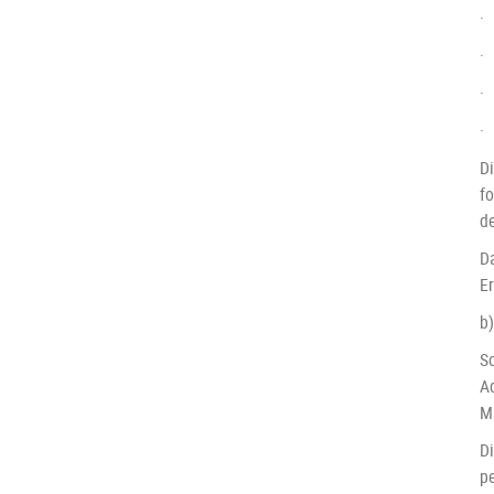
·
·
·
·
Di
f
d
D
Er
b
So
A
M
D
p