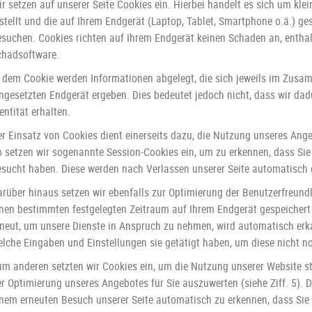
r setzen auf unserer Seite Cookies ein. Hierbei handelt es sich um kle
stellt und die auf Ihrem Endgerät (Laptop, Tablet, Smartphone o.ä.) ge
esuchen. Cookies richten auf Ihrem Endgerät keinen Schaden an, enthalt
chadsoftware.
n dem Cookie werden Informationen abgelegt, die sich jeweils im Zus
ingesetzten Endgerät ergeben. Dies bedeutet jedoch nicht, dass wir dad
entität erhalten.
er Einsatz von Cookies dient einerseits dazu, die Nutzung unseres Ang
o setzen wir sogenannte Session-Cookies ein, um zu erkennen, dass Sie 
esucht haben. Diese werden nach Verlassen unserer Seite automatisch 
rüber hinaus setzen wir ebenfalls zur Optimierung der Benutzerfreundl
inen bestimmten festgelegten Zeitraum auf Ihrem Endgerät gespeichert
rneut, um unsere Dienste in Anspruch zu nehmen, wird automatisch erka
elche Eingaben und Einstellungen sie getätigt haben, um diese nicht 
um anderen setzten wir Cookies ein, um die Nutzung unserer Website s
r Optimierung unseres Angebotes für Sie auszuwerten (siehe Ziff. 5). 
inem erneuten Besuch unserer Seite automatisch zu erkennen, dass Sie 