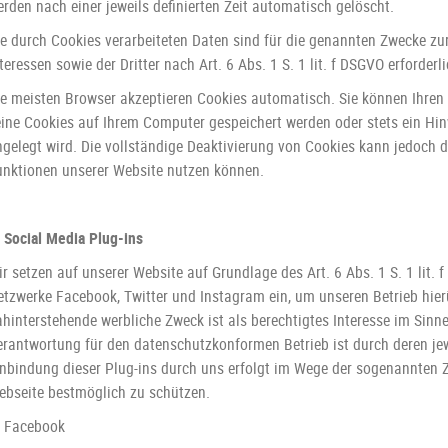
rden nach einer jeweils definierten Zeit automatisch gelöscht.
ie durch Cookies verarbeiteten Daten sind für die genannten Zwecke zu
teressen sowie der Dritter nach Art. 6 Abs. 1 S. 1 lit. f DSGVO erforderli
ie meisten Browser akzeptieren Cookies automatisch. Sie können Ihren 
eine Cookies auf Ihrem Computer gespeichert werden oder stets ein Hinw
gelegt wird. Die vollständige Deaktivierung von Cookies kann jedoch da
unktionen unserer Website nutzen können.
. Social Media Plug-ins
r setzen auf unserer Website auf Grundlage des Art. 6 Abs. 1 S. 1 lit. 
etzwerke Facebook, Twitter und Instagram ein, um unseren Betrieb hie
ahinterstehende werbliche Zweck ist als berechtigtes Interesse im Sin
erantwortung für den datenschutzkonformen Betrieb ist durch deren jew
inbindung dieser Plug-ins durch uns erfolgt im Wege der sogenannten
ebseite bestmöglich zu schützen.
) Facebook