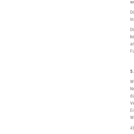
we
D
In
D
k
an
F
5
Wi
N
d
V
E
W
a