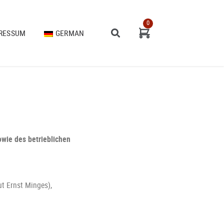
0
RESSUM
GERMAN
Zur
Kasse
ENGLISH
owie des betrieblichen
t Ernst Minges),