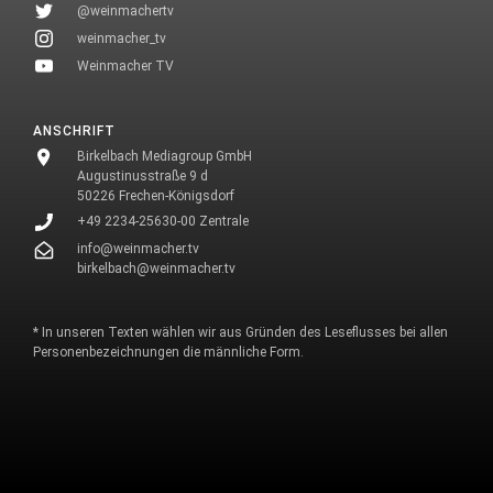
@weinmachertv
weinmacher_tv
Weinmacher TV
ANSCHRIFT
Birkelbach Mediagroup GmbH
Augustinusstraße 9 d
50226 Frechen-Königsdorf
+49 2234-25630-00 Zentrale
info@weinmacher.tv
birkelbach@weinmacher.tv
* In unseren Texten wählen wir aus Gründen des Leseflusses bei allen
Personenbezeichnungen die männliche Form.