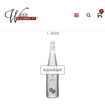
0
Navigatio
START
Zurück
THEMEN
VINOTHEK
LEISTUNGEN
IMPRESSUM
Ausverkauft