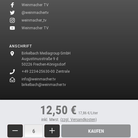
Weinmacher TV
@weinmachertv
weinmacher_tv
Weinmacher TV
ANSCHRIFT
Birkelbach Mediagroup GmbH
Augustinusstraße 9 d
50226 Frechen-Königsdorf
+49 2234-25630-00 Zentrale
info@weinmacher.tv
birkelbach@weinmacher.tv
* In unseren Texten wählen wir aus Gründen des Leseflusses bei allen
12,50 €
Personenbezeichnungen die männliche Form.
17,86 €/Liter
inkl. Mwst.
(zzgl. Versandkosten)
Menge
Weniger
Mehr
KAUFEN