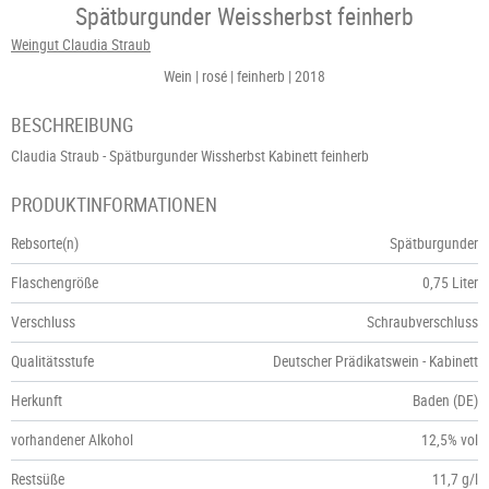
Spätburgunder Weissherbst feinherb
Weingut Claudia Straub
Wein
rosé
feinherb
2018
BESCHREIBUNG
Claudia Straub - Spätburgunder Wissherbst Kabinett feinherb
PRODUKTINFORMATIONEN
Rebsorte(n)
Spätburgunder
Flaschengröße
0,75 Liter
Verschluss
Schraubverschluss
Qualitätsstufe
Deutscher Prädikatswein - Kabinett
Herkunft
Baden (DE)
vorhandener Alkohol
12,5% vol
Restsüße
11,7 g/l