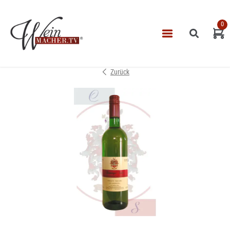
0
Navigatio
START
Zurück
THEMEN
VINOTHEK
LEISTUNGEN
IMPRESSUM