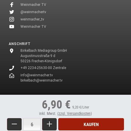
Weinmacher TV
@weinmachertv
weinmacher_tv
Weinmacher TV
ANSCHRIFT
Birkelbach Mediagroup GmbH
Augustinusstraße 9 d
50226 Frechen-Königsdorf
+49 2234-25630-00 Zentrale
info@weinmacher.tv
birkelbach@weinmacher.tv
* In unseren Texten wählen wir aus Gründen des Leseflusses bei allen
6,90 €
Personenbezeichnungen die männliche Form.
9,20 €/Liter
inkl. Mwst.
(zzgl. Versandkosten)
Menge
Weniger
Mehr
KAUFEN