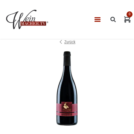
0
Navigatio
START
Zurück
THEMEN
VINOTHEK
LEISTUNGEN
IMPRESSUM