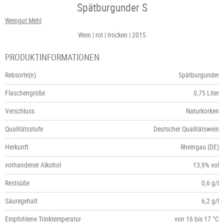
Spätburgunder S
Weingut Mehl
Wein
rot
trocken
2015
PRODUKTINFORMATIONEN
Rebsorte(n)
Spätburgunder
Flaschengröße
0,75 Liter
Verschluss
Naturkorken
Qualitätsstufe
Deutscher Qualitätswein
Herkunft
Rheingau (DE)
vorhandener Alkohol
13,9% vol
Restsüße
0,6 g/l
Säuregehalt
6,2 g/l
Empfohlene Trinktemperatur
von 16 bis 17 °C