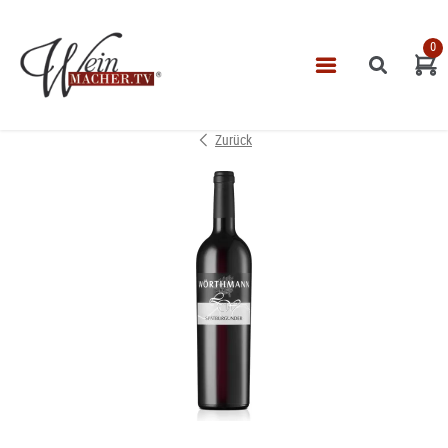
0
Navigatio
START
Zurück
THEMEN
VINOTHEK
LEISTUNGEN
IMPRESSUM