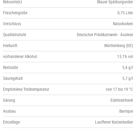
Rebsorte(n)
Blauer Spätburgunder
Flaschengröße
0,75 Liter
Verschluss
Naturkorken
Qualitätsstufe
Deutscher Prädikatswein - Auslese
Herkunft
Württemberg (DE)
vorhandener Alkohol
13,1% vol
Restsüße
5,6 g/l
Säuregehalt
5,7 g/l
Empfohlene Trinktemperatur
von 17 bis 19 °C
Gärung
Edelstahltank
Ausbau
Barrique
Einzellage
Lauffener Katzenbeißer