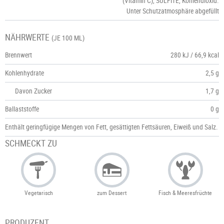
(Vitamin C), SULFITE, Kohlendioxid.
Unter Schutzatmosphäre abgefüllt
NÄHRWERTE
(JE 100 ML)
Brennwert
280 kJ / 66,9 kcal
Kohlenhydrate
2,5 g
Davon Zucker
1,7 g
Ballaststoffe
0 g
Enthält geringfügige Mengen von Fett, gesättigten Fettsäuren, Eiweiß und Salz.
SCHMECKT ZU
Vegetarisch
zum Dessert
Fisch & Meeresfrüchte
PRODUZENT