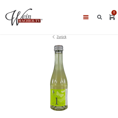
0
Navigatio
START
Zurück
THEMEN
VINOTHEK
LEISTUNGEN
IMPRESSUM