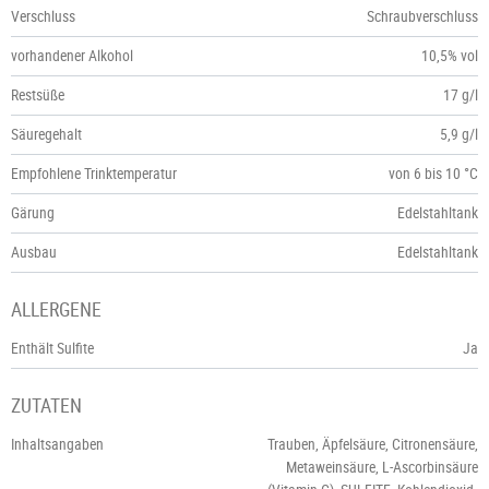
Verschluss
Schraubverschluss
vorhandener Alkohol
10,5% vol
Restsüße
17 g/l
Säuregehalt
5,9 g/l
Empfohlene Trinktemperatur
von 6 bis 10 °C
Gärung
Edelstahltank
Ausbau
Edelstahltank
ALLERGENE
Enthält Sulfite
Ja
ZUTATEN
Inhaltsangaben
Trauben, Äpfelsäure, Citronensäure,
Metaweinsäure, L-Ascorbinsäure