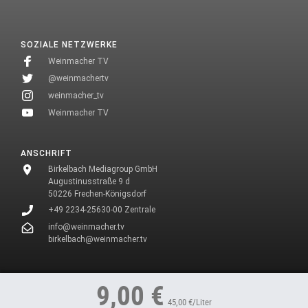
SOZIALE NETZWERKE
Weinmacher TV
@weinmachertv
weinmacher_tv
Weinmacher TV
ANSCHRIFT
Birkelbach Mediagroup GmbH
Augustinusstraße 9 d
50226 Frechen-Königsdorf
+49 2234-25630-00 Zentrale
info@weinmacher.tv
birkelbach@weinmacher.tv
* In unseren Texten wählen wir aus Gründen des Leseflusses bei allen
9,00 €
Personenbezeichnungen die männliche Form.
45,00 €/Liter