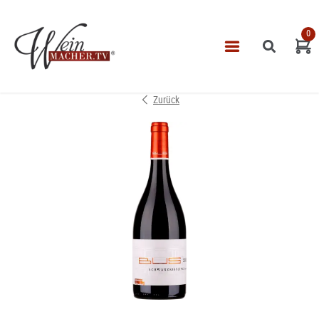
0
Navigatio
START
Zurück
THEMEN
VINOTHEK
LEISTUNGEN
IMPRESSUM