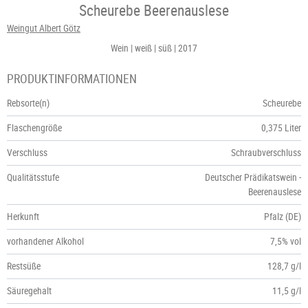
Scheurebe Beerenauslese
Weingut Albert Götz
Wein
weiß
süß
2017
PRODUKTINFORMATIONEN
Rebsorte(n)
Scheurebe
Flaschengröße
0,375 Liter
Verschluss
Schraubverschluss
Qualitätsstufe
Deutscher Prädikatswein -
Beerenauslese
Herkunft
Pfalz (DE)
vorhandener Alkohol
7,5% vol
Restsüße
128,7 g/l
Säuregehalt
11,5 g/l