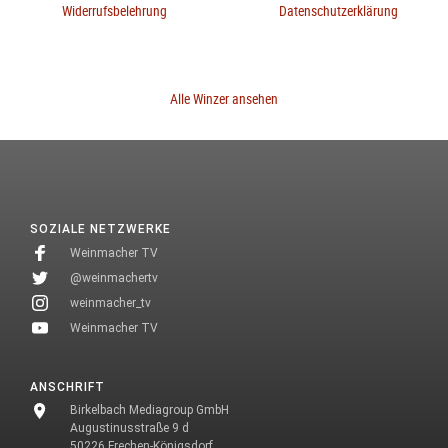
Widerrufsbelehrung
Datenschutzerklärung
Alle Winzer ansehen
SOZIALE NETZWERKE
Weinmacher TV
@weinmachertv
weinmacher_tv
Weinmacher TV
ANSCHRIFT
Birkelbach Mediagroup GmbH
Augustinusstraße 9 d
50226 Frechen-Königsdorf