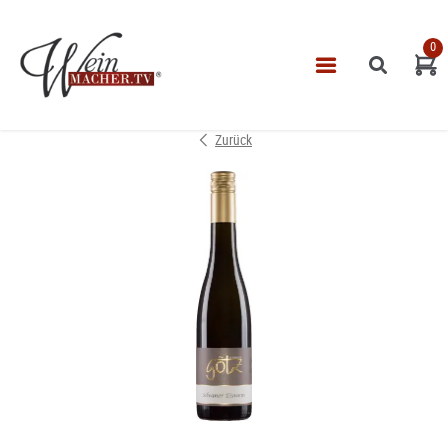
0
Navigatio
START
Zurück
THEMEN
VINOTHEK
LEISTUNGEN
IMPRESSUM