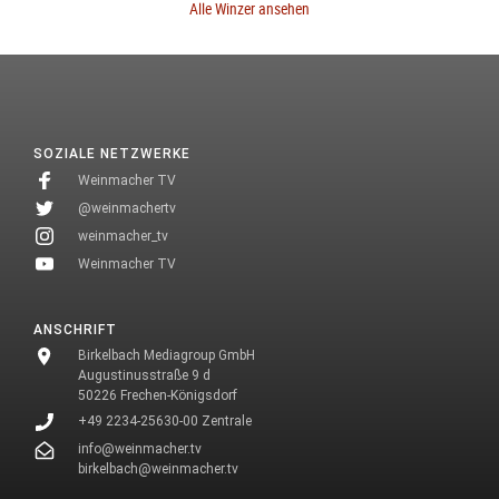
Alle Winzer ansehen
SOZIALE NETZWERKE
Weinmacher TV
@weinmachertv
weinmacher_tv
Weinmacher TV
ANSCHRIFT
Birkelbach Mediagroup GmbH
Augustinusstraße 9 d
50226 Frechen-Königsdorf
+49 2234-25630-00 Zentrale
info@weinmacher.tv
birkelbach@weinmacher.tv