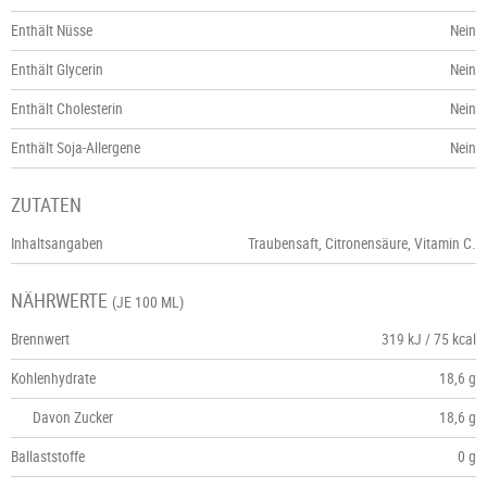
Enthält Nüsse
Nein
Enthält Glycerin
Nein
Enthält Cholesterin
Nein
Enthält Soja-Allergene
Nein
ZUTATEN
Inhaltsangaben
Traubensaft, Citronensäure, Vitamin C.
NÄHRWERTE
(JE 100 ML)
Brennwert
319 kJ / 75 kcal
Kohlenhydrate
18,6 g
Davon Zucker
18,6 g
Ballaststoffe
0 g