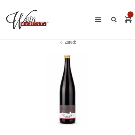
0
Navigatio
START
Zurück
THEMEN
VINOTHEK
LEISTUNGEN
IMPRESSUM