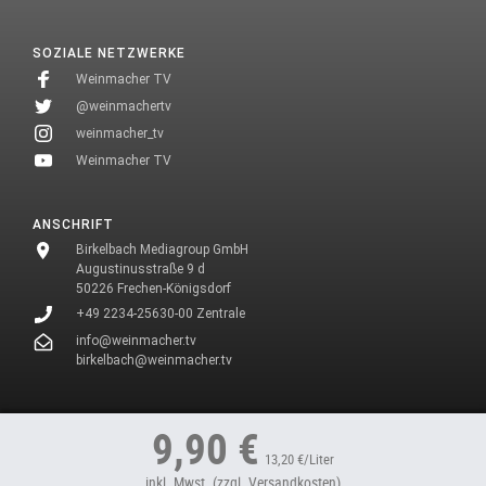
SOZIALE NETZWERKE
Weinmacher TV
@weinmachertv
weinmacher_tv
Weinmacher TV
ANSCHRIFT
Birkelbach Mediagroup GmbH
Augustinusstraße 9 d
50226 Frechen-Königsdorf
+49 2234-25630-00 Zentrale
info@weinmacher.tv
birkelbach@weinmacher.tv
* In unseren Texten wählen wir aus Gründen des Leseflusses bei allen
9,90 €
Personenbezeichnungen die männliche Form.
13,20 €/Liter
inkl. Mwst.
(zzgl. Versandkosten)