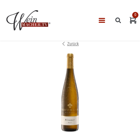
0
Navigatio
START
Zurück
THEMEN
VINOTHEK
LEISTUNGEN
IMPRESSUM