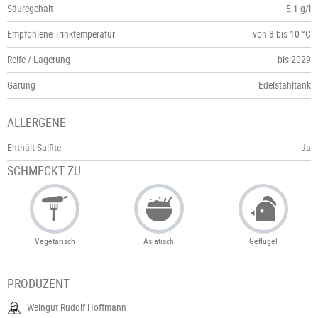
Säuregehalt
5,1 g/l
Empfohlene Trinktemperatur
von 8 bis 10 °C
Reife / Lagerung
bis 2029
Gärung
Edelstahltank
ALLERGENE
Enthält Sulfite
Ja
SCHMECKT ZU
Vegetarisch
Asiatisch
Geflügel
PRODUZENT
Weingut Rudolf Hoffmann