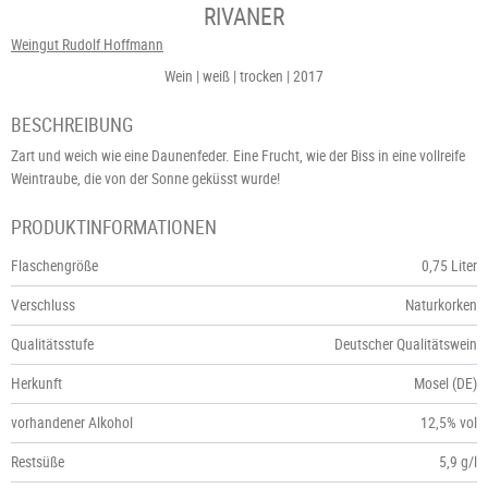
RIVANER
Weingut Rudolf Hoffmann
Wein
weiß
trocken
2017
BESCHREIBUNG
Zart und weich wie eine Daunenfeder. Eine Frucht, wie der Biss in eine vollreife
Weintraube, die von der Sonne geküsst wurde!
PRODUKTINFORMATIONEN
Flaschengröße
0,75 Liter
Verschluss
Naturkorken
Qualitätsstufe
Deutscher Qualitätswein
Herkunft
Mosel (DE)
vorhandener Alkohol
12,5% vol
Restsüße
5,9 g/l