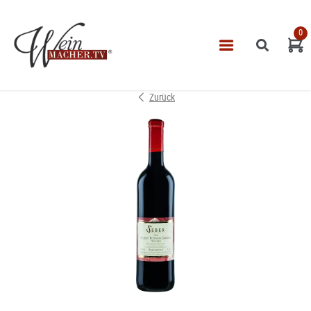
0
Navigatio
START
Zurück
THEMEN
VINOTHEK
LEISTUNGEN
IMPRESSUM