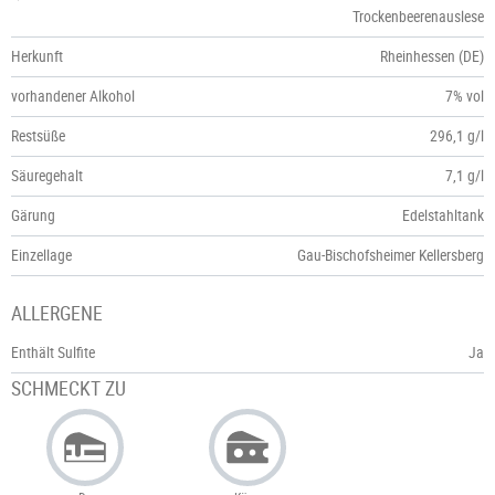
Trockenbeerenauslese
Herkunft
Rheinhessen (DE)
vorhandener Alkohol
7% vol
Restsüße
296,1 g/l
Säuregehalt
7,1 g/l
Gärung
Edelstahltank
Einzellage
Gau-Bischofsheimer Kellersberg
ALLERGENE
Enthält Sulfite
Ja
SCHMECKT ZU