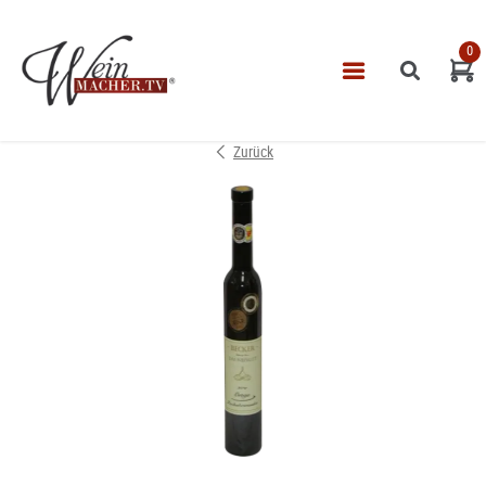
0
Navigatio
START
Zurück
THEMEN
VINOTHEK
LEISTUNGEN
IMPRESSUM