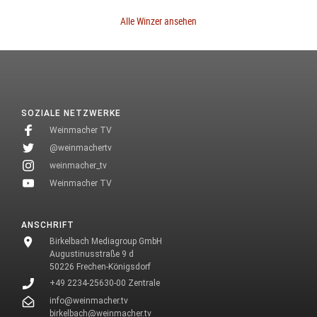
Alle Winzer ansehen
SOZIALE NETZWERKE
Weinmacher TV
@weinmachertv
weinmacher_tv
Weinmacher TV
ANSCHRIFT
Birkelbach Mediagroup GmbH
Augustinusstraße 9 d
50226 Frechen-Königsdorf
+49 2234-25630-00 Zentrale
info@weinmacher.tv
birkelbach@weinmacher.tv