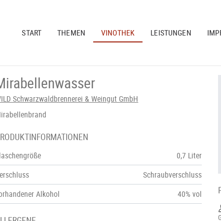
START
THEMEN
VINOTHEK
LEISTUNGEN
IMP
Mirabellenwasser
ILD Schwarzwaldbrennerei & Weingut GmbH
irabellenbrand
RODUKTINFORMATIONEN
laschengröße
0,7 Liter
erschluss
Schraubverschluss
orhandener Alkohol
40% vol
LLERGENE