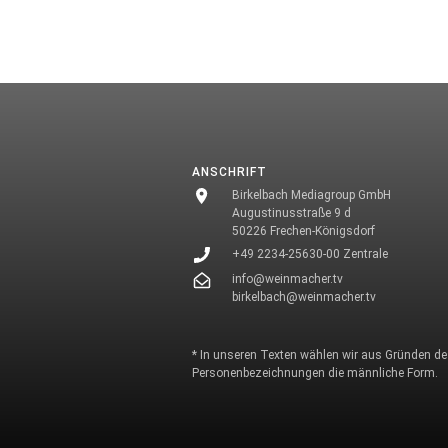
ANSCHRIFT
Birkelbach Mediagroup GmbH
Augustinusstraße 9 d
50226 Frechen-Königsdorf
+49 2234-25630-00 Zentrale
info@weinmacher.tv
birkelbach@weinmacher.tv
* In unseren Texten wählen wir aus Gründen des
Personenbezeichnungen die männliche Form.