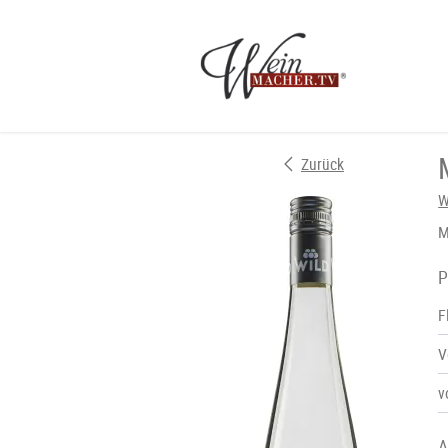
Zurück
W
M
P
F
V
v
A