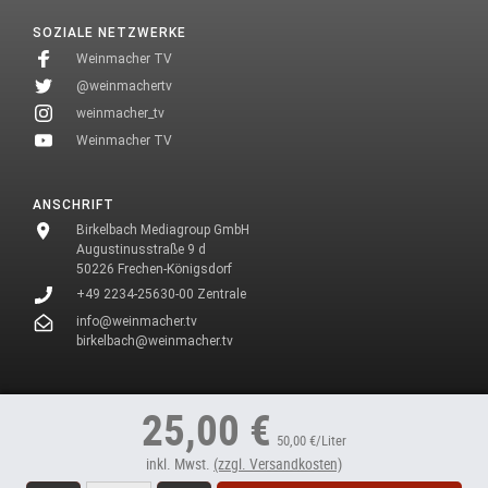
SOZIALE NETZWERKE
Weinmacher TV
@weinmachertv
weinmacher_tv
Weinmacher TV
ANSCHRIFT
Birkelbach Mediagroup GmbH
Augustinusstraße 9 d
50226 Frechen-Königsdorf
+49 2234-25630-00 Zentrale
info@weinmacher.tv
birkelbach@weinmacher.tv
* In unseren Texten wählen wir aus Gründen des Leseflusses bei allen
25,00 €
Personenbezeichnungen die männliche Form.
50,00 €/Liter
inkl. Mwst.
(zzgl. Versandkosten)