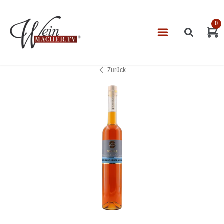
0
Navigatio
START
Zurück
THEMEN
VINOTHEK
LEISTUNGEN
IMPRESSUM