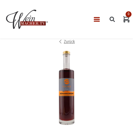
0
Navigatio
START
Zurück
THEMEN
VINOTHEK
LEISTUNGEN
IMPRESSUM