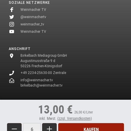
SOZIALE NETZWERKE
Weinmacher TV
@weinmachertv
weinmacher_tv
Weinmacher TV
ANSCHRIFT
Birkelbach Mediagroup GmbH
Augustinusstraße 9 d
50226 Frechen-Königsdorf
+49 2234-25630-00 Zentrale
info@weinmacher.tv
birkelbach@weinmacher.tv
* In unseren Texten wählen wir aus Gründen des Leseflusses bei allen
13,00 €
Personenbezeichnungen die männliche Form.
26,00 €/Liter
inkl. Mwst.
(zzgl. Versandkosten)
Menge
Weniger
Mehr
KAUFEN