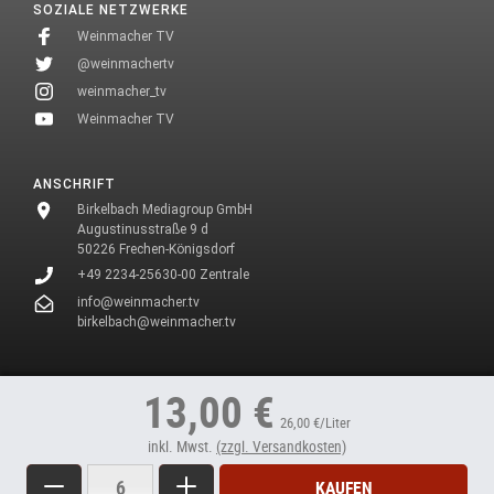
SOZIALE NETZWERKE
Weinmacher TV
@weinmachertv
weinmacher_tv
Weinmacher TV
ANSCHRIFT
Birkelbach Mediagroup GmbH
Augustinusstraße 9 d
50226 Frechen-Königsdorf
+49 2234-25630-00 Zentrale
info@weinmacher.tv
birkelbach@weinmacher.tv
* In unseren Texten wählen wir aus Gründen des Leseflusses bei allen
13,00 €
Personenbezeichnungen die männliche Form.
26,00 €/Liter
inkl. Mwst.
(zzgl. Versandkosten)
Menge
Weniger
Mehr
KAUFEN