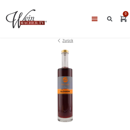
0
Navigatio
START
Zurück
THEMEN
VINOTHEK
LEISTUNGEN
IMPRESSUM