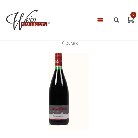
0
Navigatio
START
Zurück
THEMEN
VINOTHEK
LEISTUNGEN
IMPRESSUM