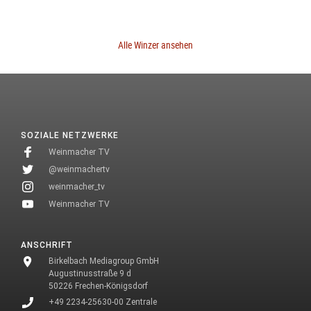
Alle Winzer ansehen
SOZIALE NETZWERKE
Weinmacher TV
@weinmachertv
weinmacher_tv
Weinmacher TV
ANSCHRIFT
Birkelbach Mediagroup GmbH
Augustinusstraße 9 d
50226 Frechen-Königsdorf
+49 2234-25630-00 Zentrale