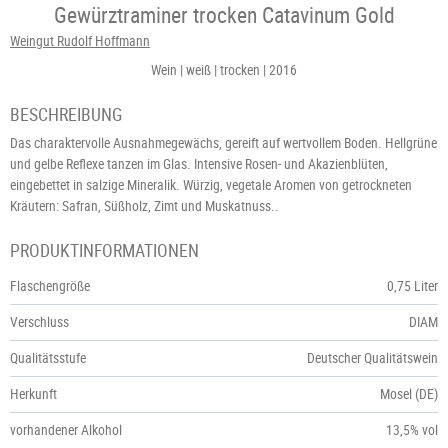
Gewürztraminer trocken Catavinum Gold
Weingut Rudolf Hoffmann
Wein
weiß
trocken
2016
BESCHREIBUNG
Das charaktervolle Ausnahmegewächs, gereift auf wertvollem Boden. Hellgrüne
und gelbe Reflexe tanzen im Glas. Intensive Rosen- und Akazienblüten,
eingebettet in salzige Mineralik. Würzig, vegetale Aromen von getrockneten
Kräutern: Safran, Süßholz, Zimt und Muskatnuss..
PRODUKTINFORMATIONEN
Flaschengröße
0,75 Liter
Verschluss
DIAM
Qualitätsstufe
Deutscher Qualitätswein
Herkunft
Mosel (DE)
vorhandener Alkohol
13,5% vol