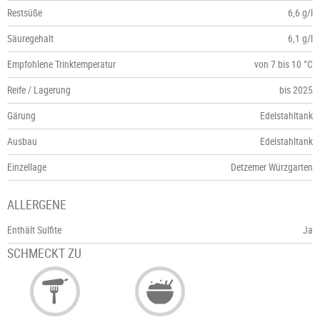
Restsüße
6,6 g/l
Säuregehalt
6,1 g/l
Empfohlene Trinktemperatur
von 7 bis 10 °C
Reife / Lagerung
bis 2025
Gärung
Edelstahltank
Ausbau
Edelstahltank
Einzellage
Detzemer Würzgarten
ALLERGENE
Enthält Sulfite
Ja
SCHMECKT ZU