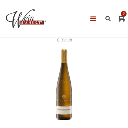
0
Navigatio
START
Zurück
THEMEN
VINOTHEK
LEISTUNGEN
IMPRESSUM