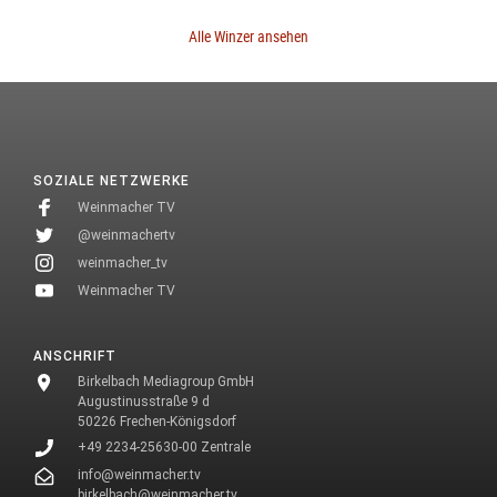
Alle Winzer ansehen
SOZIALE NETZWERKE
Weinmacher TV
@weinmachertv
weinmacher_tv
Weinmacher TV
ANSCHRIFT
Birkelbach Mediagroup GmbH
Augustinusstraße 9 d
50226 Frechen-Königsdorf
+49 2234-25630-00 Zentrale
info@weinmacher.tv
birkelbach@weinmacher.tv