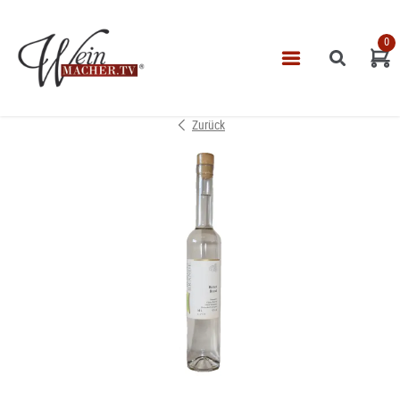
0
Navigatio
START
Zurück
THEMEN
VINOTHEK
LEISTUNGEN
IMPRESSUM