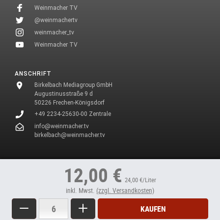
Weinmacher TV
@weinmachertv
weinmacher_tv
Weinmacher TV
ANSCHRIFT
Birkelbach Mediagroup GmbH
Augustinusstraße 9 d
50226 Frechen-Königsdorf
+49 2234-25630-00 Zentrale
info@weinmacher.tv
birkelbach@weinmacher.tv
* In unseren Texten wählen wir aus Gründen des Leseflusses bei allen
12,00 €
Personenbezeichnungen die männliche Form.
24,00 €/Liter
inkl. Mwst.
(zzgl. Versandkosten)
Menge
Weniger
Mehr
KAUFEN