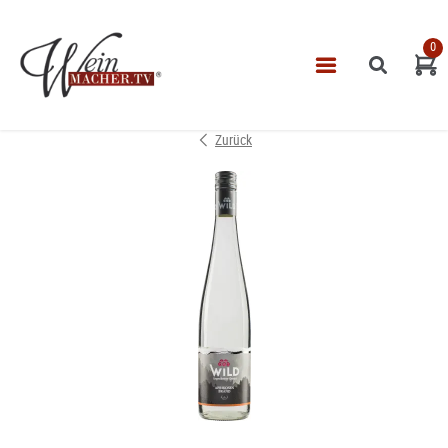
0
Navigatio
START
Zurück
THEMEN
VINOTHEK
LEISTUNGEN
IMPRESSUM