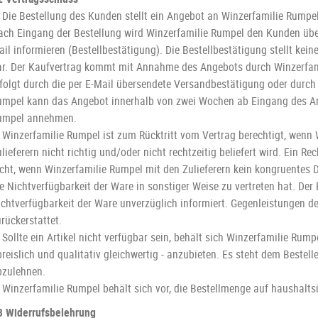
. Die Bestellung des Kunden stellt ein Angebot an Winzerfamilie Rumpe
ach Eingang der Bestellung wird Winzerfamilie Rumpel den Kunden über
il informieren (Bestellbestätigung). Die Bestellbestätigung stellt ke
ar. Der Kaufvertrag kommt mit Annahme des Angebots durch Winzerfa
rfolgt durch die per E-Mail übersendete Versandbestätigung oder durch
umpel kann das Angebot innerhalb von zwei Wochen ab Eingang des Ang
umpel annehmen.
. Winzerfamilie Rumpel ist zum Rücktritt vom Vertrag berechtigt, wenn
lieferern nicht richtig und/oder nicht rechtzeitig beliefert wird. Ein R
icht, wenn Winzerfamilie Rumpel mit den Zulieferern kein kongruentes
e Nichtverfügbarkeit der Ware in sonstiger Weise zu vertreten hat. Der 
ichtverfügbarkeit der Ware unverzüglich informiert. Gegenleistungen d
rückerstattet.
 Sollte ein Artikel nicht verfügbar sein, behält sich Winzerfamilie Rumpe
preislich und qualitativ gleichwertig - anzubieten. Es steht dem Bestel
bzulehnen.
. Winzerfamilie Rumpel behält sich vor, die Bestellmenge auf haushal
3 Widerrufsbelehrung