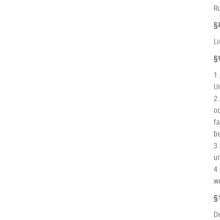
R
§
Li
§
1
U
2
od
f
b
3
u
4.
w
§
De