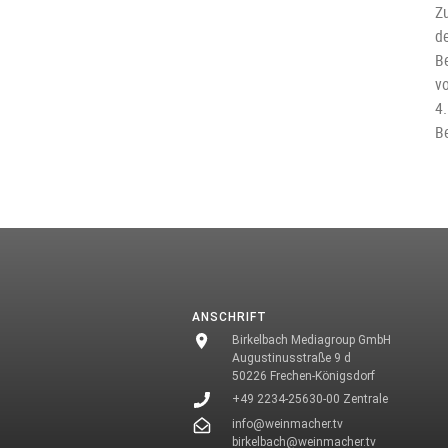
Z
d
Be
v
4
B
ANSCHRIFT
Birkelbach Mediagroup GmbH
Augustinusstraße 9 d
50226 Frechen-Königsdorf
+49 2234-25630-00 Zentrale
info@weinmacher.tv
birkelbach@weinmacher.tv