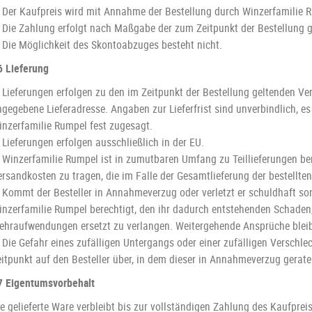
. Der Kaufpreis wird mit Annahme der Bestellung durch Winzerfamilie R
. Die Zahlung erfolgt nach Maßgabe der zum Zeitpunkt der Bestellung
. Die Möglichkeit des Skontoabzuges besteht nicht.
6 Lieferung
. Lieferungen erfolgen zu den im Zeitpunkt der Bestellung geltenden V
gegebene Lieferadresse. Angaben zur Lieferfrist sind unverbindlich, es
inzerfamilie Rumpel fest zugesagt.
 Lieferungen erfolgen ausschließlich in der EU.
 Winzerfamilie Rumpel ist in zumutbaren Umfang zu Teillieferungen bere
ersandkosten zu tragen, die im Falle der Gesamtlieferung der bestellte
 Kommt der Besteller in Annahmeverzug oder verletzt er schuldhaft son
inzerfamilie Rumpel berechtigt, den ihr dadurch entstehenden Schaden,
ehraufwendungen ersetzt zu verlangen. Weitergehende Ansprüche bleib
. Die Gefahr eines zufälligen Untergangs oder einer zufälligen Verschl
itpunkt auf den Besteller über, in dem dieser in Annahmeverzug geraten
7 Eigentumsvorbehalt
ie gelieferte Ware verbleibt bis zur vollständigen Zahlung des Kaufpre