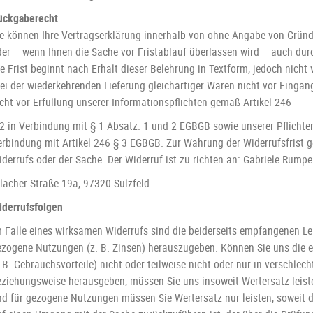
ückgaberecht
e können Ihre Vertragserklärung innerhalb von ohne Angabe von Gründen
der – wenn Ihnen die Sache vor Fristablauf überlassen wird – auch du
ie Frist beginnt nach Erhalt dieser Belehrung in Textform, jedoch nich
ei der wiederkehrenden Lieferung gleichartiger Waren nicht vor Eingang
icht vor Erfüllung unserer Informationspflichten gemäß Artikel 246
 2 in Verbindung mit § 1 Absatz. 1 und 2 EGBGB sowie unserer Pflicht
erbindung mit Artikel 246 § 3 EGBGB. Zur Wahrung der Widerrufsfrist 
derrufs oder der Sache. Der Widerruf ist zu richten an: Gabriele Rumpe
rlacher Straße 19a, 97320 Sulzfeld
iderrufsfolgen
m Falle eines wirksamen Widerrufs sind die beiderseits empfangenen L
ezogene Nutzungen (z. B. Zinsen) herauszugeben. Können Sie uns die
.B. Gebrauchsvorteile) nicht oder teilweise nicht oder nur in verschl
eziehungsweise herausgeben, müssen Sie uns insoweit Wertersatz leist
nd für gezogene Nutzungen müssen Sie Wertersatz nur leisten, soweit 