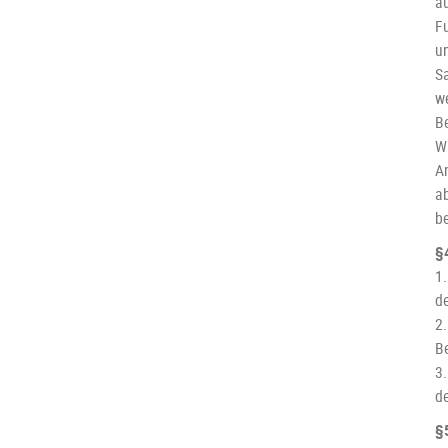
a
F
u
S
w
B
Wi
A
a
b
§
1.
d
2
B
3.
de
§