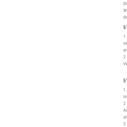
D
W
d
§
1.
ve
e
2.
Ve
§
1.
i
2
A
an
3.