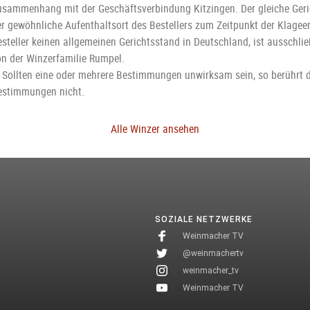
usammenhang mit der Geschäftsverbindung Kitzingen. Der gleiche Geric
er gewöhnliche Aufenthaltsort des Bestellers zum Zeitpunkt der Klagee
steller keinen allgemeinen Gerichtsstand in Deutschland, ist ausschlie
on der Winzerfamilie Rumpel.
. Sollten eine oder mehrere Bestimmungen unwirksam sein, so berührt d
estimmungen nicht.
Alle Winzer ansehen
SOZIALE NETZWERKE
Weinmacher TV
@weinmachertv
weinmacher_tv
Weinmacher TV