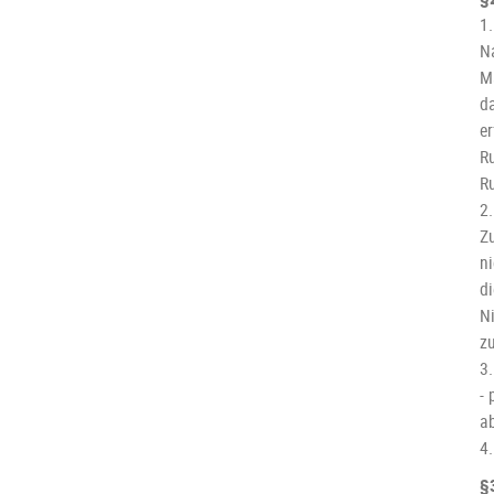
1
N
Ma
d
e
R
R
2
Zu
n
di
N
zu
3.
- 
a
4
§