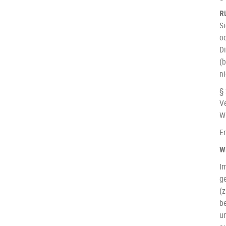
R
Si
o
D
(b
n
§
V
Wi
E
W
I
g
(z
b
u