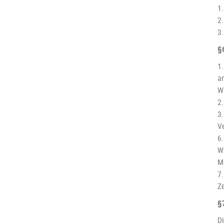
1
2
3
§
1
an
W
2.
3.
V
6.
W
M
7
Ze
§
D