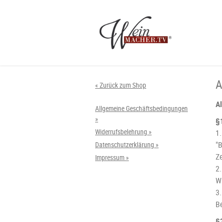
A
« Zurück zum Shop
A
Allgemeine Geschäftsbedingungen
»
§
Widerrufsbelehrung »
1
"
Datenschutzerklärung »
Z
Impressum »
2
W
3
B
§