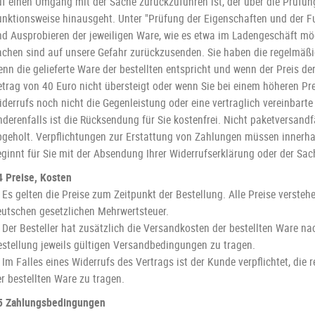
uf einen Umgang mit der Sache zurückzuführen ist, der über die Prüfun
unktionsweise hinausgeht. Unter "Prüfung der Eigenschaften und der F
nd Ausprobieren der jeweiligen Ware, wie es etwa im Ladengeschäft mög
achen sind auf unsere Gefahr zurückzusenden. Sie haben die regelmäß
enn die gelieferte Ware der bestellten entspricht und wenn der Preis 
etrag von 40 Euro nicht übersteigt oder wenn Sie bei einem höheren Pr
derrufs noch nicht die Gegenleistung oder eine vertraglich vereinbarte
nderenfalls ist die Rücksendung für Sie kostenfrei. Nicht paketversand
bgeholt. Verpflichtungen zur Erstattung von Zahlungen müssen innerhal
eginnt für Sie mit der Absendung Ihrer Widerrufserklärung oder der Sac
4 Preise, Kosten
 Es gelten die Preise zum Zeitpunkt der Bestellung. Alle Preise verstehe
eutschen gesetzlichen Mehrwertsteuer.
. Der Besteller hat zusätzlich die Versandkosten der bestellten Ware n
estellung jeweils gültigen Versandbedingungen zu tragen.
 Im Falles eines Widerrufs des Vertrags ist der Kunde verpflichtet, d
r bestellten Ware zu tragen.
5 Zahlungsbedingungen