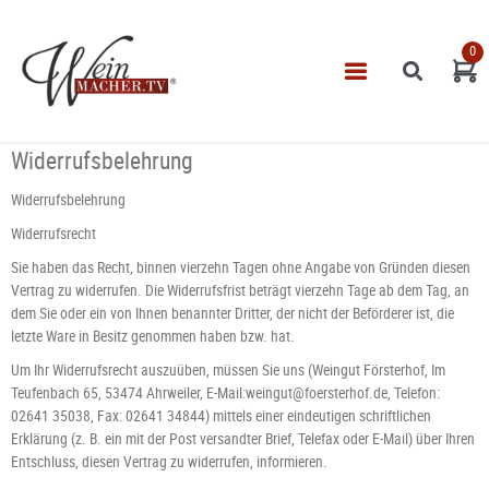
0
Navigatio
START
Widerrufsbelehrung
THEMEN
Widerrufsbelehrung
VINOTHEK
Widerrufsrecht
LEISTUNGEN
Sie haben das Recht, binnen vierzehn Tagen ohne Angabe von Gründen diesen
Vertrag zu widerrufen. Die Widerrufsfrist beträgt vierzehn Tage ab dem Tag, an
IMPRESSUM
dem Sie oder ein von Ihnen benannter Dritter, der nicht der Beförderer ist, die
letzte Ware in Besitz genommen haben bzw. hat.
Um Ihr Widerrufsrecht auszuüben, müssen Sie uns (
Weingut Försterhof, Im
Teufenbach 65, 53474 Ahrweiler
, E-Mail:weingut@foersterhof.de, Telefon:
02641 35038, Fax: 02641 34844) mittels einer eindeutigen schriftlichen
Erklärung (z. B. ein mit der Post versandter Brief, Telefax oder E-Mail) über Ihren
Entschluss, diesen Vertrag zu widerrufen, informieren.