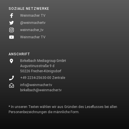
SOZIALE NETZWERKE
Weinmacher TV
@weinmachertv
weinmacher_tv
Weinmacher TV
ANSCHRIFT
Birkelbach Mediagroup GmbH
Augustinusstraße 9 d
50226 Frechen-Königsdorf
+49 2234-25630-00 Zentrale
info@weinmacher.tv
birkelbach@weinmacher.tv
* In unseren Texten wählen wir aus Gründen des Leseflusses bei allen
Personenbezeichnungen die männliche Form.