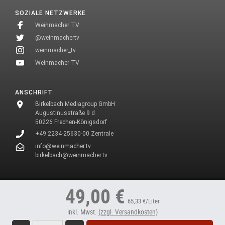
SOZIALE NETZWERKE
Weinmacher TV
@weinmachertv
weinmacher_tv
Weinmacher TV
ANSCHRIFT
Birkelbach Mediagroup GmbH
Augustinusstraße 9 d
50226 Frechen-Königsdorf
+49 2234-25630-00 Zentrale
info@weinmacher.tv
birkelbach@weinmacher.tv
* In unseren Texten wählen wir aus Gründen des Leseflusses bei allen
49,00 €
Personenbezeichnungen die männliche Form.
65,33 €/Liter
inkl. Mwst.
(zzgl. Versandkosten)