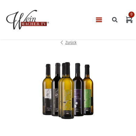
0
Navigatio
START
Zurück
THEMEN
VINOTHEK
LEISTUNGEN
IMPRESSUM