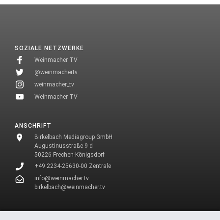
SOZIALE NETZWERKE
Weinmacher TV
@weinmachertv
weinmacher_tv
Weinmacher TV
ANSCHRIFT
Birkelbach Mediagroup GmbH
Augustinusstraße 9 d
50226 Frechen-Königsdorf
+49 2234-25630-00 Zentrale
info@weinmacher.tv
birkelbach@weinmacher.tv
* In unseren Texten wählen wir aus Gründen des Leseflusses bei allen