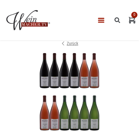
0
Navigatio
START
Zurück
THEMEN
VINOTHEK
LEISTUNGEN
IMPRESSUM