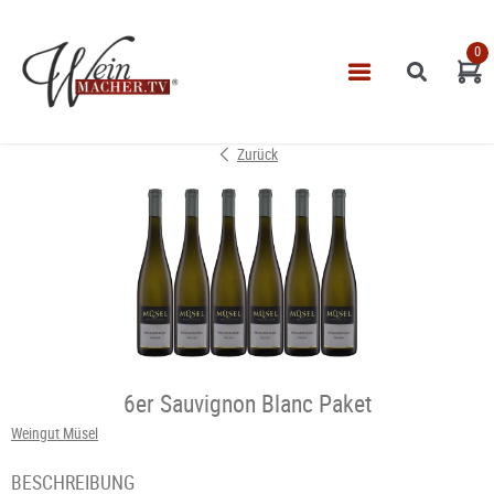
0
Navigatio
START
Zurück
THEMEN
VINOTHEK
LEISTUNGEN
IMPRESSUM
6er Sauvignon Blanc Paket
Weingut Müsel
BESCHREIBUNG