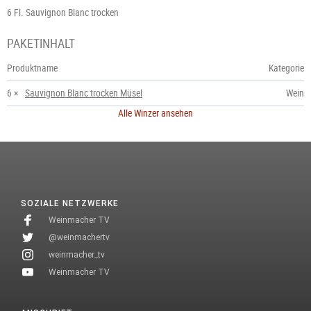
6 Fl. Sauvignon Blanc trocken
PAKETINHALT
Produktname
Kategorie
6 ×
Sauvignon Blanc trocken Müsel
Wein
Alle Winzer ansehen
SOZIALE NETZWERKE
Weinmacher TV
@weinmachertv
weinmacher_tv
Weinmacher TV