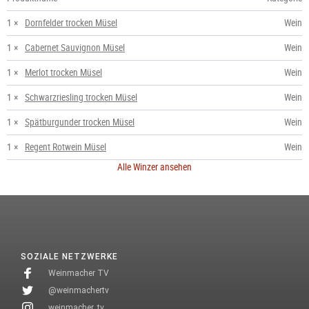
1 ×
Dornfelder trocken Müsel
Wein
1 ×
Cabernet Sauvignon Müsel
Wein
1 ×
Merlot trocken Müsel
Wein
1 ×
Schwarzriesling trocken Müsel
Wein
1 ×
Spätburgunder trocken Müsel
Wein
1 ×
Regent Rotwein Müsel
Wein
Alle Winzer ansehen
SOZIALE NETZWERKE
Weinmacher TV
@weinmachertv
weinmacher_tv