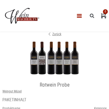
0
Navigatio
START
Zurück
THEMEN
VINOTHEK
LEISTUNGEN
IMPRESSUM
Rotwein Probe
Weingut Müsel
PAKETINHALT
Produktname
Kategorie