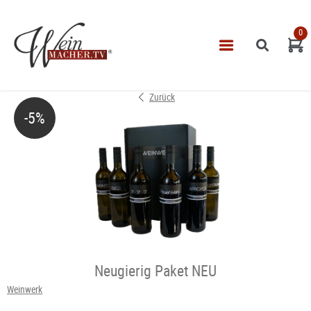
0
Navigatio
START
Zurück
THEMEN
-5%
VINOTHEK
LEISTUNGEN
IMPRESSUM
Neugierig Paket NEU
Weinwerk