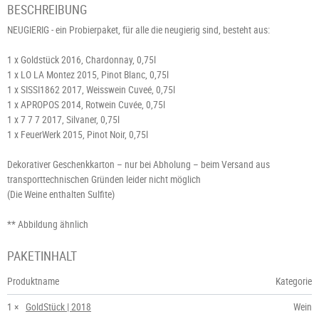
BESCHREIBUNG
NEUGIERIG - ein Probierpaket, für alle die neugierig sind, besteht aus:
1 x Goldstück 2016, Chardonnay, 0,75l
1 x LO LA Montez 2015, Pinot Blanc, 0,75l
1 x SISSI1862 2017, Weisswein Cuveé, 0,75l
1 x APROPOS 2014, Rotwein Cuvée, 0,75l
1 x 7 7 7 2017, Silvaner, 0,75l
1 x FeuerWerk 2015, Pinot Noir, 0,75l
Dekorativer Geschenkkarton – nur bei Abholung – beim Versand aus
transporttechnischen Gründen leider nicht möglich
(Die Weine enthalten Sulfite)
** Abbildung ähnlich
PAKETINHALT
Produktname
Kategorie
1 ×
GoldStück | 2018
Wein