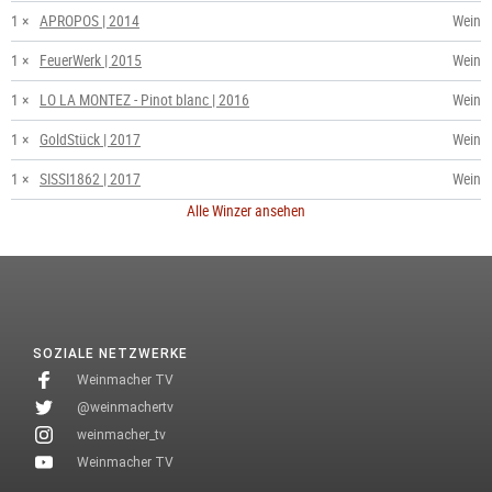
1 ×
APROPOS | 2014
Wein
1 ×
FeuerWerk | 2015
Wein
1 ×
LO LA MONTEZ - Pinot blanc | 2016
Wein
1 ×
GoldStück | 2017
Wein
1 ×
SISSI1862 | 2017
Wein
Alle Winzer ansehen
SOZIALE NETZWERKE
Weinmacher TV
@weinmachertv
weinmacher_tv
Weinmacher TV