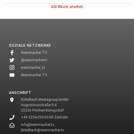
Alle Winzer ansehen
SOZIALE NETZWERKE
Weinmacher TV
@weinmachertv
weinmacher_tv
Weinmacher TV
ANSCHRIFT
Birkelbach Mediagroup GmbH
Augustinusstraße 9 d
50226 Frechen-Königsdorf
+49 2234-25630-00 Zentrale
info@weinmacher.tv
birkelbach@weinmacher.tv