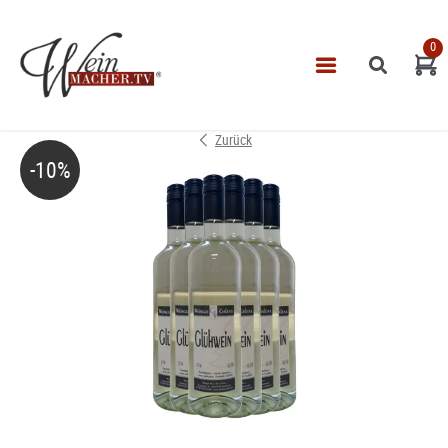
0
Navigatio
START
Zurück
THEMEN
-10%
VINOTHEK
LEISTUNGEN
IMPRESSUM